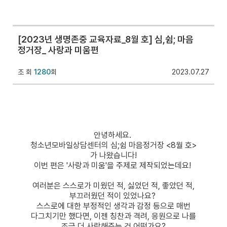
[2023년 생명존중 교육자료_8월 호] 심,쉼; 마음
정거장_ 사랑과 미움편
조 회
1280
회
2023.07.27
안녕하세요.
청소년모바일상담센터의 심;쉼 마음정거장 <8월 호>
가 나왔습니다!
이번 편은
'사랑과 미움'
을 주제로 제작되었는데요!
여러분은 스스로가 미웠던 적, 싫었던 적, 좋았던 적,
부끄러웠던 적이 있었나요?
스스로에 대한 부정적인 생각과 감정 등으로 매번
다그치기만 했다면, 이젠 칭찬과 격려, 응원으로 나를
조금 더 사랑해주는 건 어떤가요?