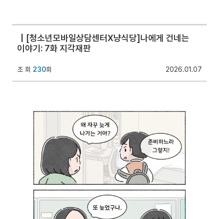
[청소년모바일상담센터X냥식당]나에게 건네는
이야기: 7화 지각재판
조 회
230
회
2026.01.07