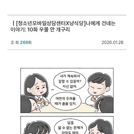
[청소년모바일상담센터X냥식당]나에게 건네는
이야기: 10화 우물 안 개구리
조 회
269
회
2026.01.28