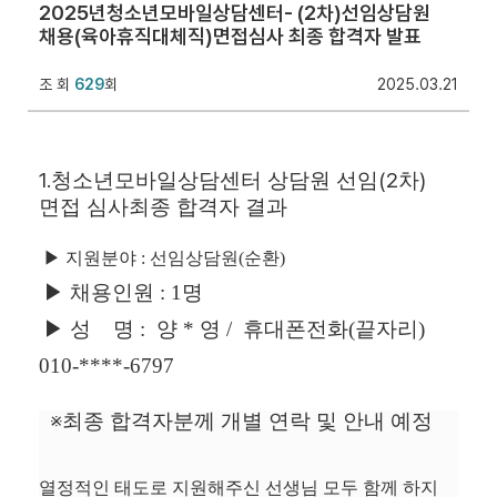
2025년청소년모바일상담센터- (2차)선임상담원
채용(육아휴직대체직)면접심사 최종 합격자 발표
조 회
629
회
2025.03.21
1.
(2
)
청소년모바일상담센터 상담원 선임
차
면접 심사최종 합격자 결과
▶ 지원분야 : 선임상담원(순환)
▶
채용인원 : 1명
▶
성 명 : 양 * 영 / 휴대폰전화(끝자리)
010-****-6797
※
최종 합격자분께 개별 연락 및 안내 예정
열정적인 태도로 지원해주신 선생님 모두 함께 하지