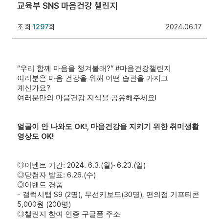
교육부 SNS 마음건강 챌린지
조 회
1297
회
2024.06.17
“
?” #
우리 함께 마음을 챙겨볼래
마음건강챌린지
여러분은 마음 건강을 위해 어떤 습관을 가지고
?
계신가요
!
여러분만의 마음건강 지식을 공유해주세요
OK!,
얼굴이 안 나와도
마음건강을 지키기 위한 취미생활
OK!
영상도
: 2024. 6.3.(
)~6.23.(
)
◎
이벤트 기간
월
일
: 6.26.(
)
◎
당첨자 발표
수
◎
이벤트 경품
-
S9 (2
),
(30
),
갤럭시탭
명
무선키보드
명
편의점 기프티콘
5,000
(200
)
원
명
◎
챌린지 참여 인증 구글폼 주소