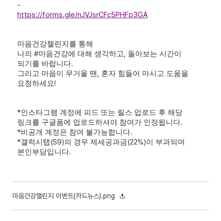
-
https://forms.gle/nJVJsrCFc5PHFp3GA
마음건강챌린지를 통해
#
,
나의
마음건강에 대해 생각하고
돌아보는 시간이
.
되기를 바랍니다
,
그리고 마음이 무거울 땐
혼자 힘들어 마시고 도움을
!
요청하세요
*
인스타그램 계정에 피드 또는 릴스 업로드 후 해당
.
링크를 구글폼에 업로드하셔야 참여가 인정됩니다
*
.
비공개 계정은 참여 불가능합니다
*
(S9)
(22%)
갤럭시탭
의 경우 제세공과금
이 부과되며
.
본인부담입니다
마음건강챌린지 이벤트(카드뉴스).png